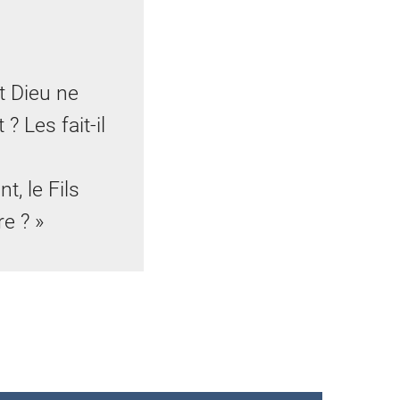
t Dieu ne
 ? Les fait-il
t, le Fils
re ? »