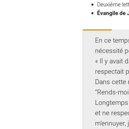
Deuxième lett
Évangile de J
En ce temps
nécessité p
« Il y avait
respectait 
Dans cette m
“Rends-moi 
Longtemps il
et ne resp
m’ennuyer, j