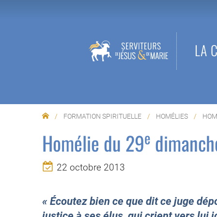
LA 
FORMATION SPIRITUELLE
HOMÉLIES
HOM
e
Homélie du 29
dimanche
22 octobre 2013
« Écoutez bien ce que dit ce juge dépo
justice à ses élus, qui crient vers lui j