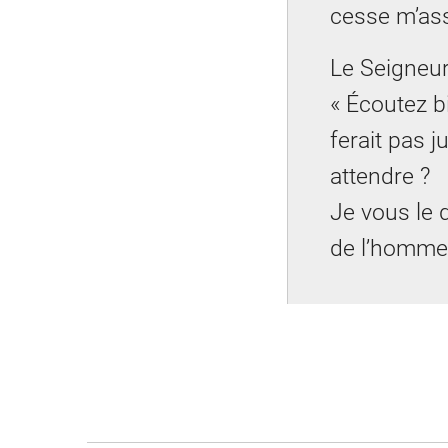
cesse m’as
Le Seigneur
« Écoutez b
ferait pas ju
attendre ?
Je vous le d
de l’homme, 